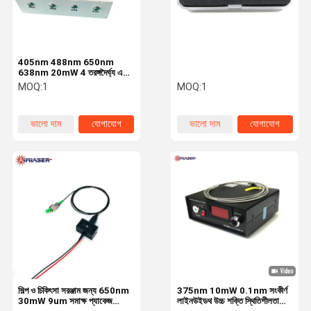
405nm 488nm 650nm
638nm 20mW 4 তরঙ্গদৈর্ঘ্য একক
ফাইবার সংযুক্ত আউটপুট লেজার সিস্টেম
MOQ:
1
MOQ:
1
ভালো দাম
যোগাযোগ
ভালো দাম
যোগাযোগ
বাড়ি
পণ্য
আমাদের সম্বন্ধে
কারখানা ভ্রমণ
শিল্প ও চিকিৎসা সরঞ্জাম জন্য 650nm
375nm 10mW 0.1nm সংকীর্ণ
30mW 9um সমাক্ষ প্যাকেজ
লাইনউইডথ উচ্চ শক্তি স্থিতিশীলতা