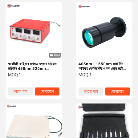
আরজিবি ফাইবার কপলড লেজার ডায়োড
405nm - 1550nm লার্জ বিম
মডিউল 450nm 520nm
ফাইবার কোলিমেটর একক মোড মাল্টিমোড
638nm 20mW পাওয়ার টিটিএল
ফাইবার কোলিমেটর
MOQ:
1
MOQ:
1
অ্যানালগ মডুলেশন এবং কম্পিউটার
নিয়ন্ত্রণের সাথে সামঞ্জস্যযোগ্য
ভালো দাম
যোগাযোগ
ভালো দাম
যোগাযোগ