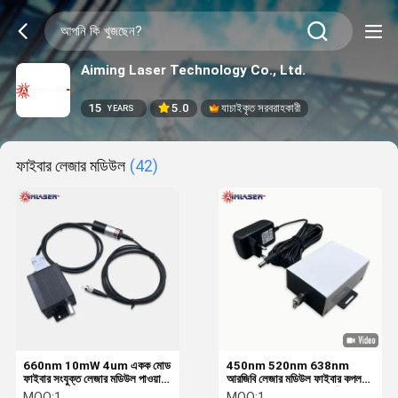
Aiming Laser Technology Co., Ltd.
15
5.0
যাচাইকৃত সরবরাহকারী
YEARS
ফাইবার লেজার মডিউল
(42)
660nm 10mW 4um একক মোড
450nm 520nm 638nm
ফাইবার সংযুক্ত লেজার মডিউল পাওয়ার
আরজিবি লেজার মডিউল ফাইবার কপলড
সামঞ্জস্যযোগ্য বোতাম সহ
ব্লুটুথ নিয়ন্ত্রিত মাল্টি-রঙ পরিবর্তনযোগ্য
MOQ:
1
MOQ:
1