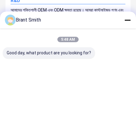
R&D
আমাদের শক্তিশালী OEM এবং ODM ক্ষমতা রয়েছে। আমরা কাস্টমাইজড পণ্য এবং
ভাল লেজার সমাধান সরবরাহ করতে পারি।
Brant Smith
আমাদের একটি তরুণ কিন্তু অভিজ্ঞ প্রকৌশলী এবং গবেষণা ও উন্নয়ন দল আছে, তাদের
অধিকাংশই 6 বছরেরও বেশি সময় ধরে কারখানায় কাজ করেছে।
5:48 AM
Good day, what product are you looking for?
বাড়ি
আমাদের
আমাদের সাথে যোগাযোগ
Desktop
Site
সম্পর্কে
করুন