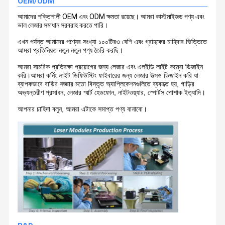
OEM/ODM
আমাদের শক্তিশালী OEM এবং ODM ক্ষমতা রয়েছে। আমরা কাস্টমাইজড পণ্য এবং
ভাল লেজার সমাধান সরবরাহ করতে পারি।
এখন পর্যন্ত আমাদের পণ্যের সংখ্যা ১০০টিরও বেশি এবং গ্রাহকের চাহিদার ভিত্তিতে
আমরা প্রতিনিয়ত নতুন নতুন পণ্য তৈরি করছি।
আমরা সামরিক প্রতিরক্ষা প্রয়োগের জন্য লেজার এবং এলইডি লাইট কম্বো ডিজাইন
করি।আমরা কর্নিং লাইট ডিফিউস্টিং ফাইবারের জন্য লেজার উত্সও ডিজাইন করি যা
ব্যাপকভাবে বাড়ির সজ্জার মতো বিস্তৃত অ্যাপ্লিকেশনগুলিতে ব্যবহৃত হয়, গাড়ির
অভ্যন্তরীণ প্রসাধন, লেজার স্মার্ট হেডফোন, নাইটওয়্যার, স্পোর্টস পোশাক ইত্যাদি।
আপনার চাহিদা বলুন, আমরা এটাকে সমাপ্ত পণ্য বানাবো।