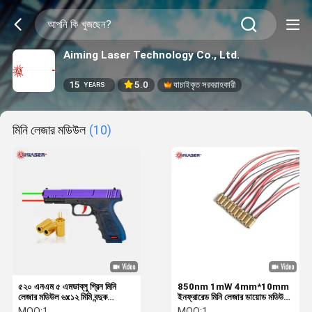
Aiming Laser Technology Co., Ltd.
15
5.0
যাচাইকৃত সরবরাহকারী
YEARS
মিনি লেজার মডিউল
(10)
৫২০ এনএম ৫ এমডাব্লু গ্রিন মিনি
850nm 1mW 4mm*10mm
লেজার মডিউল ৬x১২ মিমি বন্দুক
ইনফ্রারেড মিনি লেজার ডায়োড মডিউল
লক্ষ্যবস্তু লেজার দৃষ্টি জন্য
আইআর লেজার লক্ষ্যবস্তু দৃশ্যের জন্য
MOQ:
1
MOQ:
1