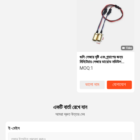
ডায়োড লেজার মডিউল
লেজার লাইন জেনারেটর
হলোগ্রাফিক রেড ডট ভিউ
লেজার বোর সাইট
ট্যাকটিক্যাল লেজার ভিউ
গুলি লেজার দৃষ্টি এবং গ্র্যাপের জন্য
মিনিটেচার লেজার ডায়োড মডিউল
650nm 1mW ছোট লেজার মাথা
MOQ:
1
লেজার রশ্মি সম্প্রসারণকারী
ভালো দাম
যোগাযোগ
একটি বার্তা রেখে যান
আমরা দ্রুত উত্তর দেব
ই-মেইল