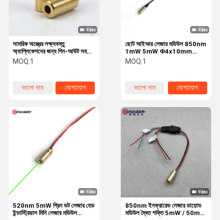
সামরিক অস্ত্রের লক্ষ্যবস্তু
ছোট আইআর লেজার মডিউল 850nm
অ্যাপ্লিকেশনের জন্য পিন-আউট সহ
1mW 5mW Φ4x10mm
কম্প্যাক্ট 850nm 5mW আইআর
Φ6x12mm বন্দুক লেজার সাইট এবং
MOQ:
1
MOQ:
1
লেজার ডায়োড মডিউল
নাইট ভিশনের জন্য
ভালো দাম
যোগাযোগ
ভালো দাম
যোগাযোগ
বাড়ি
পণ্য
আমাদের সম্বন্ধে
কারখানা ভ্রমণ
520nm 5mW গ্রিন ডট লেজার হেড
850nm ইনফ্রারেড লেজার ডায়োড
ইন্ডাস্ট্রিয়াল মিনি লেজার মডিউল
মডিউল দ্বৈত শক্তি 5mW / 50mW