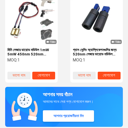
মিনি লেজার ডায়োড মডিউল 1mW
গ্যাস সেন্সিং অ্যাপ্লিকেশনগুলির জন্য
5mW 450nm 520nm
520nm লেজার ডায়োড মডিউল
650nm 780nm 850nm নীল
5mW 10mW 20mW সিডব্লিউ /
MOQ:
1
MOQ:
1
সবুজ লাল আইআর রঙ
পালসড, মিনিয়েচার 7 × 15 মিমি
ভালো দাম
যোগাযোগ
ভালো দাম
যোগাযোগ
আপনার সময় বাঁচান
আমাদের সাথে সেরা পণ্য যোগাযোগ করুন।
আপনার প্রয়োজনীয়তা দিন