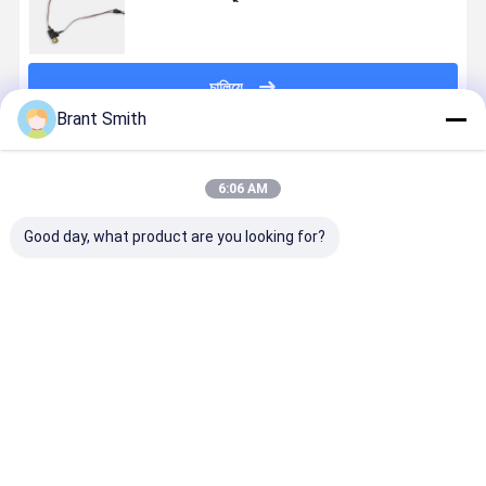
চালিয়ে
Brant Smith
প্রস্তাবিত পণ্য
6:06 AM
Good day, what product are you looking for?
৫২০ এনএম ৫
৫২০এনএম ৫mW
সামরিক অস্ত্রের লক্ষ্য
ছোট আইআর লে
এমডাব্লু গ্রিন মিনি
২০mW CW /
লেজার মাথার জন্য
মডিউল 850n
লেজার মডিউল ৬x১২
পালস ক্ষুদ্র লেজার
পিন আউট সহ
1mW 5mW
মিমি বন্দুক লক্ষ্যবস্তু
ডায়োড মডিউল
850nm 5mW
Φ4x10mm
লেজার দৃষ্টি জন্য
৭x১৫মিমি গ্যাস
IR ছোট লেজার
Φ6x12mm বন্
ভালো দাম
ভালো দাম
ভালো দাম
ভালো দাম
রিমোট সেন্সিং যন্ত্রের
ডায়োড মডিউল
লেজার সাইট এব
জন্য
নাইট ভিশনের জন