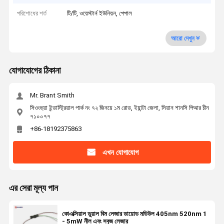
পরিশোধের শর্ত
টি/টি, ওয়েস্টার্ন ইউনিয়ন, পেপাল
আরো দেখুন
যোগাযোগের ঠিকানা
Mr. Brant Smith
সিওংহুয়া ইন্ডাস্ট্রিয়াল পার্ক নং ৭২ জিনয়ে ১ম রোড, ইয়ান্টা জেলা, সিয়ান শানসি পিআর চীন
৭১০০৭৭
+86-18192375863
এখন যোগাযোগ
এর সেরা মূল্য পান
কোএক্সিয়াল ডুয়াল বিম লেজার ডায়োড মডিউল 405nm 520nm 1
- 5mW নীল এবং সবুজ লেজার