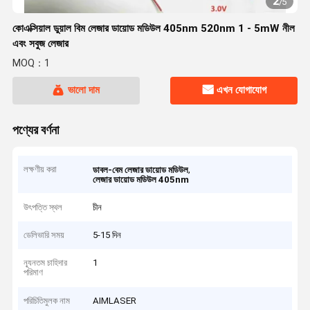
2
/
5
কোএক্সিয়াল ডুয়াল বিম লেজার ডায়োড মডিউল 405nm 520nm 1 - 5mW নীল
এবং সবুজ লেজার
MOQ：1
ভালো দাম
এখন যোগাযোগ
পণ্যের বর্ণনা
লক্ষণীয় করা
,
ডাবল-বেম লেজার ডায়োড মডিউল
লেজার ডায়োড মডিউল 405nm
উৎপত্তি স্থল
চীন
ডেলিভারি সময়
5-15 দিন
ন্যূনতম চাহিদার
1
পরিমাণ
পরিচিতিমুলক নাম
AIMLASER