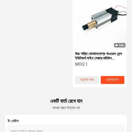
ডায়োড লেজার মডিউল
লেজার লাইন জেনারেটর
হলোগ্রাফিক রেড ডট ভিউ
লেজার বোর সাইট
ট্যাকটিক্যাল লেজার ভিউ
উচ্চ শক্তি ফোকাসযোগ্য পাওয়েল লেন্স
ইউনিফর্ম লাইন লেজার মডিউল
405nm 450nm 520nm
MOQ:
1
লেজার রশ্মি সম্প্রসারণকারী
635nm 660nm 1W - 10W
ভালো দাম
যোগাযোগ
একটি বার্তা রেখে যান
আমরা দ্রুত উত্তর দেব
ই-মেইল