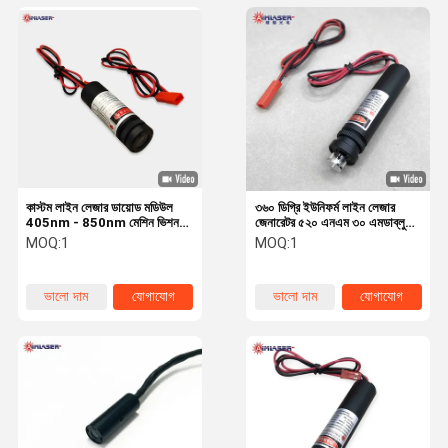
কাস্টম লাইন লেজার ডায়োড মডিউল
৩৬০ ডিগ্রি ইউনিফর্ম লাইন লেজার
405nm - 850nm মেশিন ভিশন
জেনারেটর ৫২০ এনএম ৩০ এমডাব্লু
পজিশনিং কনট্যুর স্ক্যানার
গ্রিন লেজার বিম প্রজেক্টর
MOQ:
1
MOQ:
1
ভালো দাম
যোগাযোগ
ভালো দাম
যোগাযোগ