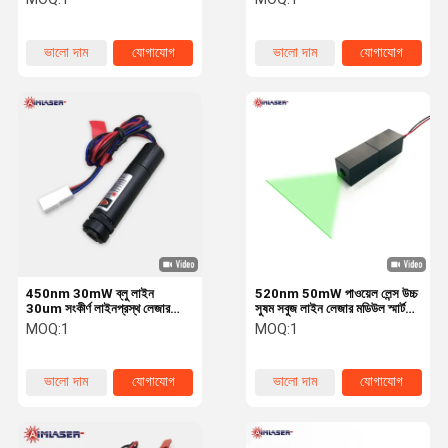
প্রোফিলোমেট্রি 3 ডি স্ক্যানিং
ভালো দাম
যোগাযোগ
ভালো দাম
যোগাযোগ
450nm 30mW ব্লু লাইন
520nm 50mW পাওয়েল লেন্স উচ্চ
30um সংকীর্ণ লাইনপ্রস্থ লেজার
সুষম সবুজ লাইন লেজার মডিউল স্মার্ট
তীব্রতা পাওয়েল লেন্স সহ ভালভাবে
রোবট অটোমেশন 3D ভিশন স্ক্যানিংয়ের
MOQ:
1
MOQ:
1
বিতরণ করা লেজার ডায়োড মডিউল
জন্য
ভালো দাম
যোগাযোগ
ভালো দাম
যোগাযোগ