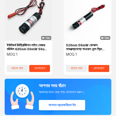
ইউনিফর্ম ডিস্ট্রিবিউশন লাইন লেজার
520nm 50mW ফোকাস
মডিউল 635nm 50mW 50um
সামঞ্জস্যযোগ্য পাওয়েল লেন্স গ্রিন
ইন্ডাস্ট্রেল রোবোটিক্স গাইডেন্সের জন্য
ইউনিফর্ম লাইন লেজার মডিউল মেশিন
MOQ:
1
MOQ:
1
ভিশন পরিদর্শন জন্য
ভালো দাম
যোগাযোগ
ভালো দাম
যোগাযোগ
আপনার সময় বাঁচান
আমাদের সাথে সেরা পণ্য যোগাযোগ করুন।
আপনার প্রয়োজনীয়তা দিন