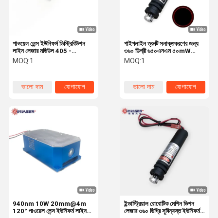
পাওয়েল লেন্স ইউনিফর্ম ডিস্ট্রিবিউশন
পাইপলাইন ত্রুটি সনাক্তকরণের জন্য
লাইন লেজার মডিউল 405 -
৩৬০ ডিগ্রী ৬৫০এনএম ৫০mW
850nm টিটিএল মডুলেশন সহ
অভিন্ন লাল রেখা লেজার প্রজেক্টর
MOQ:
1
MOQ:
1
ভালো দাম
যোগাযোগ
ভালো দাম
যোগাযোগ
বাড়ি
পণ্য
আমাদের সম্বন্ধে
কারখানা ভ্রমণ
940nm 10W 20mm@4m
ইন্ডাস্ট্রিয়াল রোবোটিক মেশিন ভিশন
120° পাওয়েল লেন্স ইউনিফর্ম লাইন
লেজার ৩৬০ ডিগ্রি সুবিন্যস্ত ইউনিফর্ম