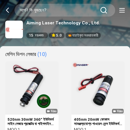
Aiming Laser Technology Co., Ltd.
15
5.0
যাচাইকৃত সরবরাহকারী
YEARS
মেশিন ভিশন লেজার
(10)
520nm 30mW 360° ইউনিফর্ম
405nm 20mW ফোকাস
লাইন লেজার প্রজেক্টর বা পাইপলাইন
সামঞ্জস্যযোগ্য পাওয়েল লেন্স ইউনিফর্ম
পরিদর্শন এবং 3D স্ক্যানিং
লাইন লেজার ডায়োড মডিউল লেজার
MOQ:
1
MOQ:
1