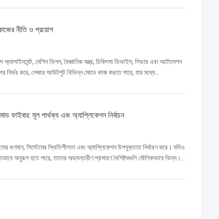
জের নীতি ও প্রয়োগ
অ্যালাইনমেন্ট, মেশিন ভিশন, বৈজ্ঞানিক যন্ত্র, চিকিৎসা ডিভাইস, লিডার এবং অটোমেশন
 উপর নির্ভর করে, লেজার আউটপুট বিভিন্ন মোডে কাজ করতে পারে, যার মধ্যে
ফাইবার: মূল পার্থক্য এবং অ্যাপ্লিকেশন নির্বাচন
মের গুণমান, সিস্টেমের স্থিতিশীলতা এবং অ্যাপ্লিকেশন উপযুক্ততা নির্ধারণ করে। যদিও
াবে অনুরূপ হতে পারে, তাদের অভ্যন্তরীণ প্রসারণ বৈশিষ্ট্যগুলি মৌলিকভাবে ভিন্ন।