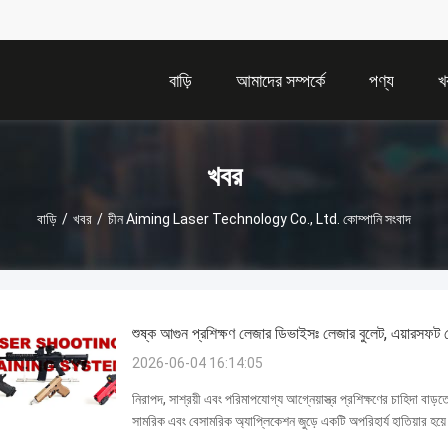
বাড়ি
আমাদের সম্পর্কে
পণ্য
খ
খবর
বাড়ি
/
খবর
/
চীন Aiming Laser Technology Co., Ltd. কোম্পানি সংবাদ
শুষ্ক আগুন প্রশিক্ষণ লেজার ডিভাইসঃ লেজার বুলেট, এয়ারসফট
2026-06-04 16:14:05
নিরাপদ, সাশ্রয়ী এবং পরিমাপযোগ্য আগ্নেয়াস্ত্র প্রশিক্ষণের চাহিদা বাড়
সামরিক এবং বেসামরিক অ্যাপ্লিকেশন জুড়ে একটি অপরিহার্য হাতিয়ার হয়ে
AIMLASER লেজ...