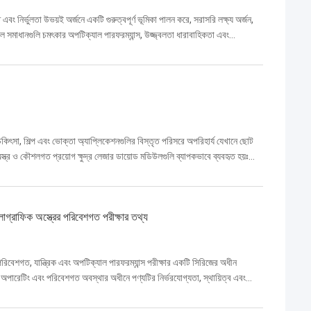
নির্ভুলতা উভয়ই অর্জনে একটি গুরুত্বপূর্ণ ভূমিকা পালন করে, সরাসরি লক্ষ্য অর্জন,
 সমাধানগুলি চমৎকার অপটিক্যাল পারফরম্যান্স, উজ্জ্বলতা ধারাবাহিকতা এবং
কিৎসা, শিল্প এবং ভোক্তা অ্যাপ্লিকেশনগুলির বিস্তৃত পরিসরে অপরিহার্য যেখানে ছোট
1অস্ত্র ও কৌশলগত প্রয়োগ ক্ষুদ্র লেজার ডায়োড মডিউলগুলি ব্যাপকভাবে ব্যবহৃত হয়ঃ
ফিক অস্ত্রের পরিবেশগত পরীক্ষার তথ্য
রিবেশগত, যান্ত্রিক এবং অপটিক্যাল পারফরম্যান্স পরীক্ষার একটি সিরিজের অধীন
অপারেটিং এবং পরিবেশগত অবস্থার অধীনে পণ্যটির নির্ভরযোগ্যতা, স্থায়িত্ব এবং