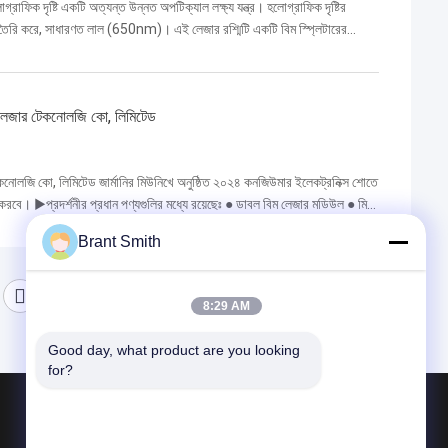
াফিক দৃষ্টি একটি অত্যন্ত উন্নত অপটিক্যাল লক্ষ্য যন্ত্র। হলোগ্রাফিক দৃষ্টির
শ্মি তৈরি করে, সাধারণত লাল (650nm)। এই লেজার রশ্মিটি একটি বিম স্প্লিটারের
য লেজার টেকনোলজি কো, লিমিটেড
েকনোলজি কো, লিমিটেড জার্মানির মিউনিখে অনুষ্ঠিত ২০২৪ কনজিউমার ইলেকট্রনিক্স শোতে
 করবে। ▶প্রদর্শনীর প্রধান পণ্যগুলির মধ্যে রয়েছেঃ ● ডাবল বিম লেজার মডিউল ● মিনি
Brant Smith
8:29 AM
Good day, what product are you looking 
for?
পণ্য