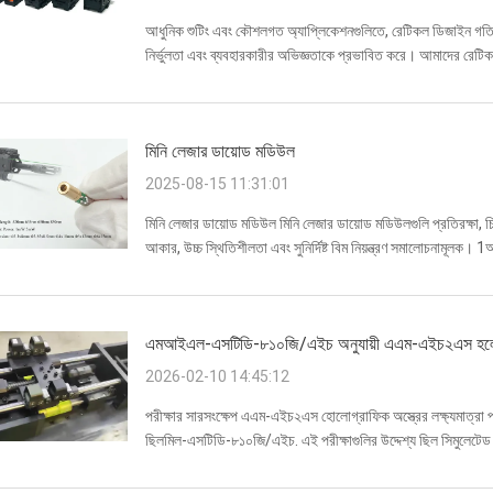
আধুনিক শুটিং এবং কৌশলগত অ্যাপ্লিকেশনগুলিতে, রেটিকল ডিজাইন গতি এবং 
নির্ভুলতা এবং ব্যবহারকারীর অভিজ্ঞতাকে প্রভাবিত করে। আমাদের রেটিকল
পরিবেশগত অভিযোজনযোগ্য...
মিনি লেজার ডায়োড মডিউল
2025-08-15 11:31:01
মিনি লেজার ডায়োড মডিউল মিনি লেজার ডায়োড মডিউলগুলি প্রতিরক্ষা, চি
আকার, উচ্চ স্থিতিশীলতা এবং সুনির্দিষ্ট বিম নিয়ন্ত্রণ সমালোচনামূলক। 
অস্ত্র ও ...
এমআইএল-এসটিডি-৮১০জি/এইচ অনুযায়ী এএম-এইচ২এস হলোগ্রা
2026-02-10 14:45:12
পরীক্ষার সারসংক্ষেপ এএম-এইচ২এস হোলোগ্রাফিক অস্ত্রের লক্ষ্যমাত্রা প
ছিলমিল-এসটিডি-৮১০জি/এইচ. এই পরীক্ষাগুলির উদ্দেশ্য ছিল সিমুলেটেড 
কার্যকরী স্থিতিশীলতা যা...