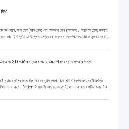
য কি?
ডট সিক্সে, লাল লেপ (লাল লেন্স) এবং সিলভার লেপ (সিলভার / নিরপেক্ষ লেন্স) উভয়ই
বে,তারা উপস্থিতিতে উল্লেখযোগ্যভাবে ভিন্নএখানে একটি ব্যবহারিক তুলনা দেওয়া
ক্স এবং 3D স্মার্ট ক্যামেরার জন্য উচ্চ-পারফরম্যান্স লেজার উৎস
র্ট ক্যামেরাগুলির জন্য উচ্চ-পারফরম্যান্স লেজার উত্স শিল্প পরিদর্শন এবং অটোমেশনের
ণ ভূমিকা পালন করে। Dition তিহ্যবাহী লাইন লেজারগুলি, যা নলাকার লেন্সগুলির উপর নির্...