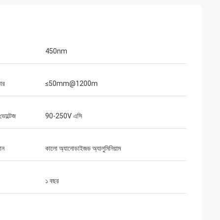
টমাস
450nm
আমার প্রত্যাশা পুরোপুরি
আমি বলতে চাই, তোমার হোলোগ্রাফিক দৃষ্টিশক্তি সত্যিই
াদারী সুপারিশ কৃতজ্ঞ।
চিত্তাকর্ষক... এটা অবশ্যই ইওটেকের প্রতিদ্বন্দ্বী হতে পারে!
ার
≤50mm@1200m
ভোল্টেজ
90-250V এসি
ান
কালো অ্যানোডাইজড অ্যালুমিনিয়াম
১ বছর