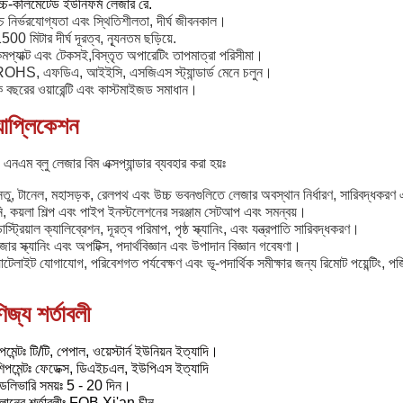
চ্চ-কলিমেটেড ইউনিফর্ম লেজার রে
.
চ নির্ভরযোগ্যতা এবং স্থিতিশীলতা, দীর্ঘ জীবনকাল।
500 মিটার দীর্ঘ দূরত্ব, ন্যূনতম ছড়িয়ে.
মপ্যাক্ট এবং টেকসই,
বিস্তৃত অপারেটিং তাপমাত্রা পরিসীমা।
ROHS, এফডিএ, আইইসি, এসজিএস স্ট্যান্ডার্ড মেনে চলুন।
বছরের ওয়ারেন্টি এবং কাস্টমাইজড সমাধান।
যাপ্লিকেশন
এনএম ব্লু লেজার বিম এক্সপ্যান্ডার ব্যবহার করা হয়ঃ
তু, টানেল, মহাসড়ক, রেলপথ এবং উচ্চ ভবনগুলিতে লেজার অবস্থান নির্ধারণ, সারিবদ্ধকর
ি, কয়লা শিল্প এবং পাইপ ইনস্টলেশনের সরঞ্জাম সেটআপ এবং সমন্বয়।
ডাস্ট্রিয়াল ক্যালিব্রেশন, দূরত্ব পরিমাপ, পৃষ্ঠ স্ক্যানিং, এবং যন্ত্রপাতি সারিবদ্ধকরণ।
জার স্ক্যানিং এবং অপটিক্স, পদার্থবিজ্ঞান এবং উপাদান বিজ্ঞান গবেষণা।
যাটেলাইট যোগাযোগ, পরিবেশগত পর্যবেক্ষণ এবং ভূ-পদার্থিক সমীক্ষার জন্য রিমোট পয়েন্টিং
িজ্য শর্তাবলী
েমেন্টঃ টি/টি, পেপাল, ওয়েস্টার্ন ইউনিয়ন ইত্যাদি।
িপমেন্টঃ ফেডেক্স, ডিএইচএল, ইউপিএস ইত্যাদি
েলিভারি সময়ঃ 5 - 20 দিন।
ালানের শর্তাবলীঃ FOB Xi'an চীন