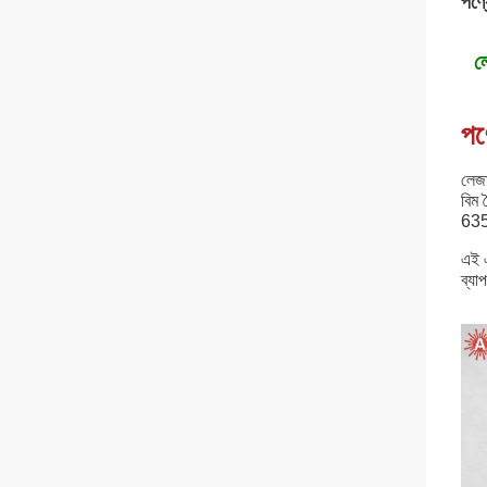
পণ্য
ল
পণ্
লেজা
বিম
635n
এই এ
ব্যা