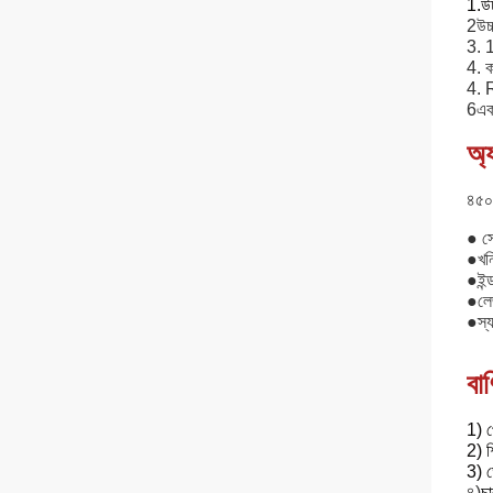
1.
উ
2উচ্
3. 1
4. ক
4. 
6এক 
অ্
৪৫০ 
● সে
●
খন
●
ইন্
●
লে
●
স্
বাণ
1) প
2) শ
3) ড
৪)
চ