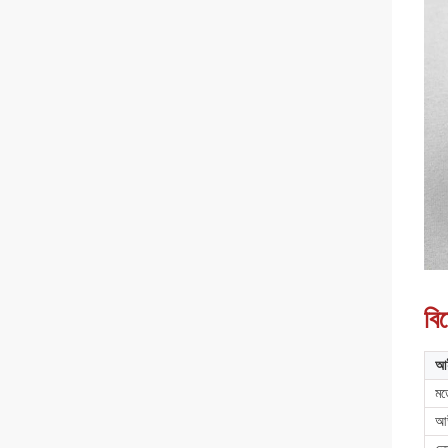
বি
আ
মড
আউ