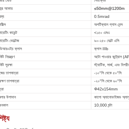
জার মোড
সিডব্লিউ
্মির আকার
≤50mm@1200m
ষম্য
0.5mrad
টিক্স
অপটিক্যাল গ্লাস লেন্স
ারেটিং কারেন্ট
<১৫০ এমএ
ারেটিং ভোল্টেজ
৯০-২৫০ ভোল্ট এসি
ডিআরএইচ ক্লাস
ক্লাস IIIb
্কিট নিয়ন্ত্রণ
অটো পাওয়ার কন্ট্রোল (
্কিট সুরক্ষা
স্ট্যাটিক, সার্জ, এবং বিপরী
জের তাপমাত্রা
-১০°সি থেকে ৫০°সি
রক্ষণ তাপমাত্রা
-২০°সি থেকে ৬০°সি
্রা
Φ42x154mm
মলার উপাদান
কালো অ্যানোডাইজড অ্যালুম
বনকাল
10,000 ঘন্টা
িষ্ট্য