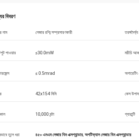
যের বিবরণ
ইও
রায়ান
্রাফিক দৃষ্টিভঙ্গি পেয়েছি এবং বর্তমানে আমি এটি
র নাম
লেজার রশ্মি সম্প্রসারণকারী
তরঙ্গদৈর্ঘ্য
রছি, এবং এটি বিজ্ঞাপন হিসাবে ভাল কাজ করছে বলে
ধন্যবাদ! এর নির্ভুলতা এবং পরামিতি 
।আমি লেন্সে কিছু দাগ বা আঙুলের ছাপ লক্ষ্য
পূরণ করে। আমি সত্যিই আপনার পেশ
ু ছোটখাট জিনিস আছে যা পরিবর্তন বা উন্নত করা
ুট পাওয়ার
≤30.0mW
মরীচি আক
ে, কিন্তু আমি তাদের অনুমান করব
ারজেন্স
≤ 0.5mrad
অপারেটিং 
র
42x154 মিমি
কেস উপাদ
কাল
10,000 ঘন্টা
গ্যারান্টি
ষভাবে তুলে ধরা
৪৫০ এনএম লেজার বিম এক্সপ্যান্ডার
,
অপটিক্যাল লেজার বিম এক্সপ্যান্ডার