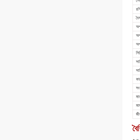
লে
রশ
বৈ
অপ
অপ
অপ
সি
সার
সার
কা
সং
মাত
মা
জী
বৈশ