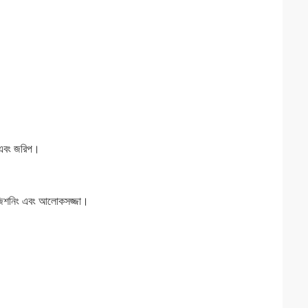
ণ এবং জরিপ।
, পজিশনিং এবং আলোকসজ্জা।