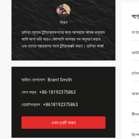
পণ্
ক্রিস
আমি হোলোগ
দুর্দান্ত গ্রাহক ইন্টারঅ্যাকশনের জন্য আপনাকে অনেক ধন্যবাদ
পণ্যে
পরীক্ষা ক
আমি আশা করি আরও কোম্পানি আপনার পথ অনুসরণ করবে
মনে হচ্ছে
এবং তাদের গ্রাহকদের সাথে ইন্টারঅ্যাক্ট করবে। দুর্দান্ত কাজ!
করেছিকিছ
আউটপ
য
যেতে পার
ডাইভ
ব্যক্তি যোগাযোগ :
Brant Smith
ফোন নম্বর :
+86-18192375863
আকা
হোয়াটসঅ্যাপ :
+8618192375863
জীবন
এখন চ্যাট করুন
বিশে