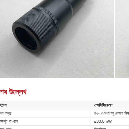
শেষ উল্লেখ
ইটেম
স্পেসিফিকেশন
েল নম্বর
৪৫০ এনএম ব্লু লেজার বিম এ
টপুট পাওয়ার
≤30.0mW