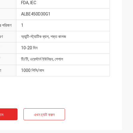
FDA, IEC
ALBE450D30G1
ার পরিমাণ
1
রণ
অ্যান্টি-স্ট্যাটিক ব্যাগ, শক্ত কাগজ
10-20 দিন
টি/টি, ওয়েস্টার্ন ইউনিয়ন, পেপাল
া
1000 পিসি/মাস
াম
এখন চ্যাট করুন