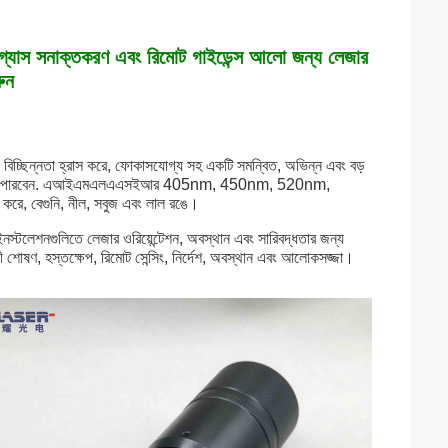
O2 গ্যাস সনাক্তকরণ এবং রিমোট গাইডেন্স আলো জন্য লেজার
ুন
এবং বিচ্ছিন্নতা হ্রাস করে, ফোকাসযোগ্য সহ একটি সমন্বিত, অভিন্ন এবং বড়
িযোজিত করতে পারবেন. এআইএমএলএএসইআর 405nm, 450nm, 520nm,
 করে, বেগুনি, নীল, সবুজ এবং লাল রঙে।
প ইনস্টলেশনগুলিতে লেজার ওরিয়েন্টেশন, অবস্থান এবং সারিবদ্ধতার জন্য
ালী শোষণ, হস্তক্ষেপ, রিমোট সেন্সিং, নির্দেশ, অবস্থান এবং আলোকসজ্জা।