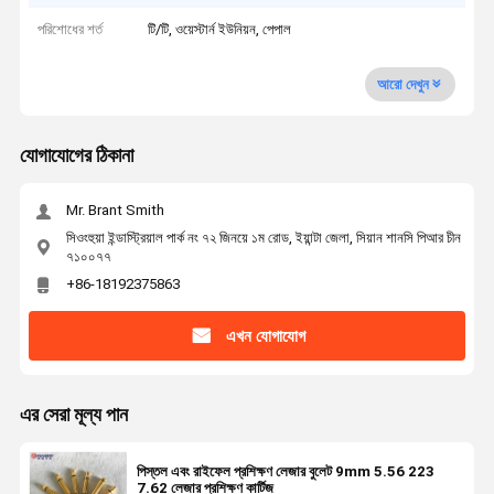
পরিশোধের শর্ত
টি/টি, ওয়েস্টার্ন ইউনিয়ন, পেপাল
আরো দেখুন
যোগাযোগের ঠিকানা
Mr. Brant Smith
সিওংহুয়া ইন্ডাস্ট্রিয়াল পার্ক নং ৭২ জিনয়ে ১ম রোড, ইয়ান্টা জেলা, সিয়ান শানসি পিআর চীন
৭১০০৭৭
+86-18192375863
এখন যোগাযোগ
এর সেরা মূল্য পান
পিস্তল এবং রাইফেল প্রশিক্ষণ লেজার বুলেট 9mm 5.56 223
7.62 লেজার প্রশিক্ষণ কার্টিজ