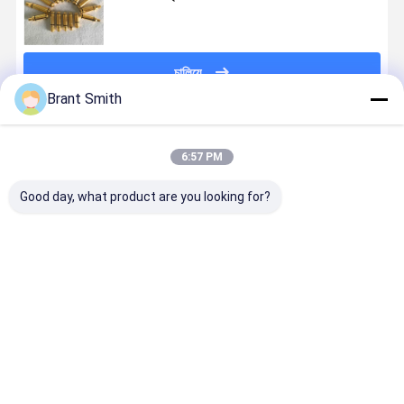
চালিয়ে
Brant Smith
প্রস্তাবিত পণ্য
6:57 PM
Good day, what product are you looking for?
ড্রাই ফায়ার প্রশিক্ষণ
ড্রাই ফায়ার ট্রেনিং
এআর১৫ রাইফেল
380 এসিপি রে
৯x১৯মিমি লেজার
লেজার বুলেট পিস্তল
২২৩ রেম ট্রেনিং
ভিজ্যুয়াল লেজার
বুলেট সিলভার
শুটিং সিমুলেটর
লেজার বুলেট ৫.৫৬
ট্রেনিং কার্টিজ ফর
প্লেটেড লাল/IR
অনুশীলনের জন্য 9
মিমি লেজার ট্রেনার
ড্রাই ফায়ার ট্রে
লেজার প্রশিক্ষক
মিমি গোল্ডেন লেজার
কার্টিজ
সিমুলেটর
ভালো দাম
ভালো দাম
ভালো দাম
ভালো দাম
কার্তুজ
কার্তুজ