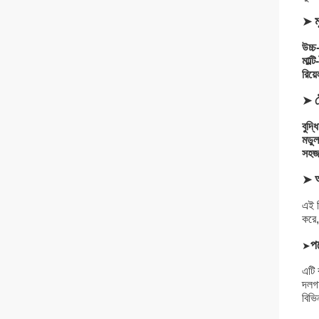
➤
ম
উচ্চ
মাল্ট
রিয়
➤
বুদ্ধ
মডুল
সহজ 
➤
অ
এই স
করে,
পণ
➤
এটি 
দলগত
বিভি