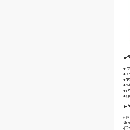
➤
স
● ইন
● লে
●
ফট
●
স্ম
●
পো
●
কেন
➤
লেজা
খাতে
ঝুঁক