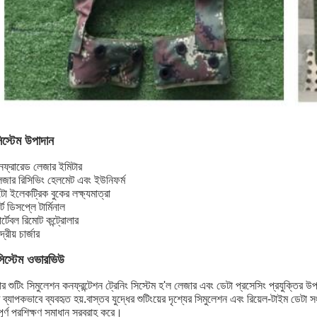
িস্টেম উপাদান
ফ্রারেড লেজার ইমিটার
জার রিসিভিং হেলমেট এবং ইউনিফর্ম
ো ইলেকট্রিক বুকের লক্ষ্যমাত্রা
ার্ট ডিসপ্লে টার্মিনাল
র্টেবল রিমোট কন্ট্রোলার
্দ্রীয় চার্জার
সিস্টেম ওভারভিউ
র শুটিং সিমুলেশন কনফ্রন্টেশন ট্রেনিং সিস্টেম হ'ল লেজার এবং ডেটা প্রসেসিং প্রযুক্তির উপর 
 ব্যাপকভাবে ব্যবহৃত হয়.বাস্তব যুদ্ধের শুটিংয়ের দৃশ্যের সিমুলেশন এবং রিয়েল-টাইম ডেটা স
িপূর্ণ প্রশিক্ষণ সমাধান সরবরাহ করে।