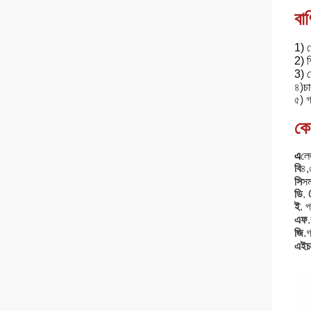
বাণ
1) প
2) শ
3) ড
৪)
চ
৫) গ্
কে
এ
লে
বি
৪,
সি
সম
ডি
.
ই
. প
এফ
.
জি
.
গ
এইচ