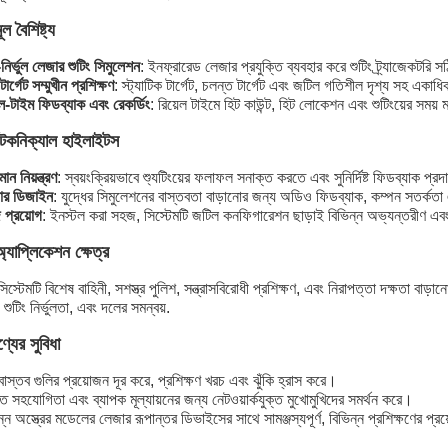
ূল বৈশিষ্ট্য
-নির্ভুল লেজার শুটিং সিমুলেশন
: ইনফ্রারেড লেজার প্রযুক্তি ব্যবহার করে শুটিং ট্র্যাজেকটরি 
ি-টার্গেট সম্মুখীন প্রশিক্ষণ
: স্ট্যাটিক টার্গেট, চলন্ত টার্গেট এবং জটিল গতিশীল দৃশ্য সহ একা
েল-টাইম ফিডব্যাক এবং রেকর্ডিং
: রিয়েল টাইমে হিট কাউন্ট, হিট লোকেশন এবং শুটিংয়ের সময় 
টেকনিক্যাল হাইলাইটস
িমান নিয়ন্ত্রণ
: স্বয়ংক্রিয়ভাবে শ্যুটিংয়ের ফলাফল সনাক্ত করতে এবং সুনির্দিষ্ট ফিডব্যাক প্রদান
ার ডিজাইন
: যুদ্ধের সিমুলেশনের বাস্তবতা বাড়ানোর জন্য অডিও ফিডব্যাক, কম্পন সতর্ক
প্রয়োগ
: ইনস্টল করা সহজ, সিস্টেমটি জটিল কনফিগারেশন ছাড়াই বিভিন্ন অভ্যন্তরীণ এ
্যাপ্লিকেশন ক্ষেত্র
িস্টেমটি বিশেষ বাহিনী, সশস্ত্র পুলিশ, সন্ত্রাসবিরোধী প্রশিক্ষণ, এবং নিরাপত্তা দক্ষতা বাড
 শুটিং নির্ভুলতা, এবং দলের সমন্বয়.
্যের সুবিধা
বাস্তব গুলির প্রয়োজন দূর করে, প্রশিক্ষণ খরচ এবং ঝুঁকি হ্রাস করে।
 সহযোগিতা এবং ব্যাপক মূল্যায়নের জন্য নেটওয়ার্কযুক্ত মুখোমুখিদের সমর্থন করে।
ন্ন অস্ত্রের মডেলের লেজার রূপান্তর ডিভাইসের সাথে সামঞ্জস্যপূর্ণ, বিভিন্ন প্রশিক্ষণের প্