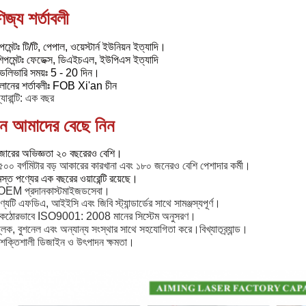
িজ্য শর্তাবলী
েমেন্টঃ টি/টি, পেপাল, ওয়েস্টার্ন ইউনিয়ন ইত্যাদি।
িপমেন্টঃ ফেডেক্স, ডিএইচএল, ইউপিএস ইত্যাদি
েলিভারি সময়ঃ 5 - 20 দিন।
ালানের শর্তাবলীঃ FOB Xi'an চীন
যারান্টি
: এক বছর
ন আমাদের বেছে নিন
জারের অভিজ্ঞতা ২০ বছরেরও বেশি।
৫০০ বর্গমিটার বড় আকারের কারখানা এবং ১৮০ জনেরও বেশি পেশাদার কর্মী।
স্ত পণ্যের এক বছরের ওয়ারেন্টি রয়েছে।
 OEM প্রদান
কাস্টমাইজড
সেবা।
ণ্যটি এফডিএ, আইইসি এবং জিবি স্ট্যান্ডার্ডের সাথে সামঞ্জস্যপূর্ণ।
কঠোরভাবে ISO9001: 2008 মানের সিস্টেম অনুসরণ।
্লক, বুশনেল এবং অন্যান্য সংস্থার সাথে সহযোগিতা করে।
বিখ্যাত
ব্র্যান্ড।
শক্তিশালী ডিজাইন ও উৎপাদন ক্ষমতা।