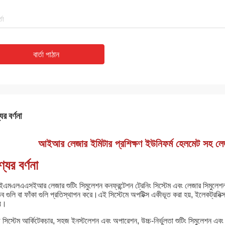
বার্তা পাঠান
ের বর্ণনা
আইআর লেজার ইমিটার প্রশিক্ষণ ইউনিফর্ম হেলমেট সহ লেজার 
যের বর্ণনা
মএলএএসইআর লেজার শুটিং সিমুলেশন কনফ্রন্টেশন ট্রেনিং সিস্টেম এবং লেজার সিমুলেশন টা
তব গুলি বা ফাঁকা গুলি প্রতিস্থাপন করে।এই সিস্টেমে অপটিক্স একীভূত করা হয়, ইলেকট্রনিক্
যে।
সিস্টেম আর্কিটেকচার, সহজ ইনস্টলেশন এবং অপারেশন, উচ্চ-নির্ভুলতা শুটিং সিমুলেশন এবং স্থ