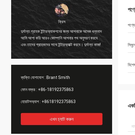
পণ্
ক্রিস
পণ্যে
আমি হোলোগ্রাফিক দৃষ্টিভঙ্
ুর্দান্ত গ্রাহক ইন্টারঅ্যাকশনের জন্য আপনাকে অনেক ধন্যবাদ
পরীক্ষা করছি, এবং এটি বি
আমি আশা করি আরও কোম্পানি আপনার পথ অনুসরণ করবে
মনে হচ্ছে।আমি লেন্সে কিছু
বং তাদের গ্রাহকদের সাথে ইন্টারঅ্যাক্ট করবে। দুর্দান্ত কাজ!
সিমুল
করেছিকিছু ছোটখাট জিনিস 
যেতে পারে, কিন্তু আমি তা
বিশে
ব্যক্তি যোগাযোগ :
Brant Smith
ফোন নম্বর :
+86-18192375863
হোয়াটসঅ্যাপ :
+8618192375863
একটি
এখন চ্যাট করুন