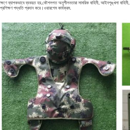
িক্ষণে ব্যাপকভাবে ব্যবহৃত হয়,কৌশলগত অনুশীলনতারা সামরিক বাহিনী, আইনশৃঙ্খলা বাহিনী, শু
প্রশিক্ষণ পদ্ধতি প্রদান করে।ওয়ারগেম কার্যক্রম.