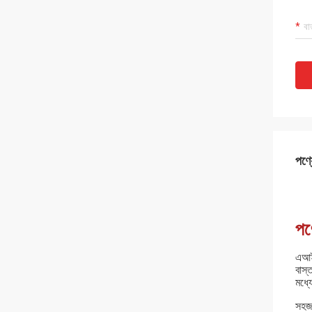
পণ্য
পণ্
এআইএ
বাস্
মধ্
সহজ 