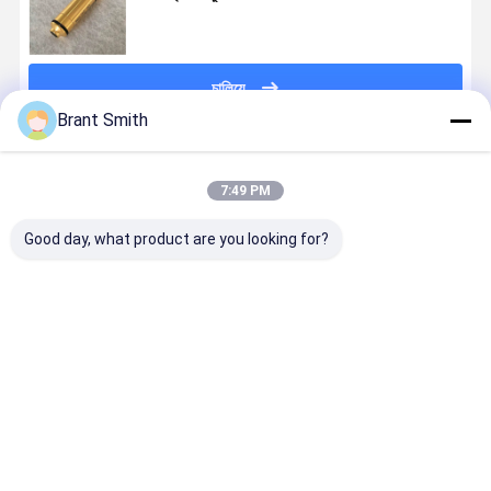
চালিয়ে
Brant Smith
প্রস্তাবিত পণ্য
7:49 PM
Good day, what product are you looking for?
ড্রাই ফায়ার প্রশিক্ষণ
ড্রাই ফায়ার ট্রেনিং
এআর১৫ রাইফেল
380 এসিপি রে
৯x১৯মিমি লেজার
লেজার বুলেট পিস্তল
২২৩ রেম ট্রেনিং
ভিজ্যুয়াল লেজার
বুলেট সিলভার
শুটিং সিমুলেটর
লেজার বুলেট ৫.৫৬
ট্রেনিং কার্টিজ ফর
প্লেটেড লাল/IR
অনুশীলনের জন্য 9
মিমি লেজার ট্রেনার
ড্রাই ফায়ার ট্রে
লেজার প্রশিক্ষক
মিমি গোল্ডেন লেজার
কার্টিজ
সিমুলেটর
ভালো দাম
ভালো দাম
ভালো দাম
ভালো দাম
কার্তুজ
কার্তুজ