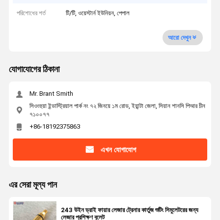
পরিশোধের শর্ত
টি/টি, ওয়েস্টার্ন ইউনিয়ন, পেপাল
আরো দেখুন
যোগাযোগের ঠিকানা
Mr. Brant Smith
সিওংহুয়া ইন্ডাস্ট্রিয়াল পার্ক নং ৭২ জিনয়ে ১ম রোড, ইয়ান্টা জেলা, সিয়ান শানসি পিআর চীন
৭১০০৭৭
+86-18192375863
এখন যোগাযোগ
এর সেরা মূল্য পান
243 উইন ড্রাই ফায়ার লেজার ট্রেনার কার্তুজ শুটিং সিমুলেটরের জন্য
লেজার প্রশিক্ষণ বুলেট