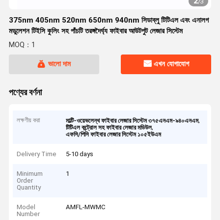
2
/
3
375nm 405nm 520nm 650nm 940nm সিডাব্লু টিটিএল এবং এনালগ
মডুলেশন টিইসি কুলিং সহ পাঁচটি তরঙ্গদৈর্ঘ্য ফাইবার আউটপুট লেজার সিস্টেম
MOQ：1
ভালো দাম
এখন যোগাযোগ
পণ্যের বর্ণনা
লক্ষণীয় করা
,
মাল্টি-ওয়েভলেন্থ ফাইবার লেজার সিস্টেম ৩৭৫এনএম-৯৪০এনএম
,
টিটিএল কন্ট্রোল সহ ফাইবার লেজার মডিউল
এফসি/পিসি ফাইবার লেজার সিস্টেম ১০৫ইউএম
Delivery Time
5-10 days
Minimum
1
Order
Quantity
Model
AMFL-MWMC
Number