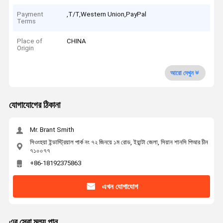
Payment
,T/T,Western Union,PayPal
Terms
Place of
CHINA
Origin
আরো দেখুন
যোগাযোগের ঠিকানা
Mr. Brant Smith
সিওংহুয়া ইন্ডাস্ট্রিয়াল পার্ক নং ৭২ জিনয়ে ১ম রোড, ইয়ান্টা জেলা, সিয়ান শানসি পিআর চীন
৭১০০৭৭
+86-18192375863
এখন যোগাযোগ
এর সেরা মূল্য পান