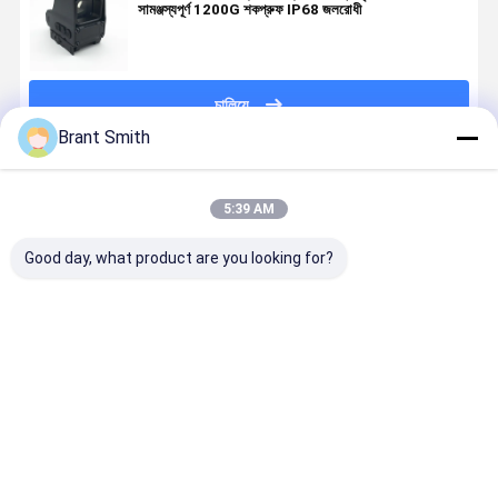
সামঞ্জস্যপূর্ণ 1200G শকপ্রুফ IP68 জলরোধী
চালিয়ে
Brant Smith
প্রস্তাবিত পণ্য
5:39 AM
Good day, what product are you looking for?
সামরিক-গ্রেড
এএম-এইচ২এস
AM-R2 সামরিক
রেড ডট এবং
7075
ট্যান হলোগ্রাফিক
গ্রেড রাইফেল
হলোগ্রাফিক দৃশ্
অ্যালুমিনিয়াম
অস্ত্র দৃষ্টি নাইট ভিশন
ক্লোজড রেড ডট
জন্য কুইক-রিলি
রিফ্লেক্স রেড ডট ভিউ
কম্প্যাটিবল, ঝাঁকুনি
সাইট ট্যাকটিক্যাল
ফ্লিপ-টু-সাইড
এআর-প্ল্যাটফর্ম
জাগরণ এবং
ডিফেন্স অপটিক্স
মাউন্টের সাথে 
ভালো দাম
ভালো দাম
ভালো দাম
ভালো দাম
ট্যাকটিক্যাল
স্বয়ংক্রিয় ঘুম সহ
M4 ট্যাকটিক্যা
রাইফেলগুলির জন্য
3X ম্যাগনিফায়া