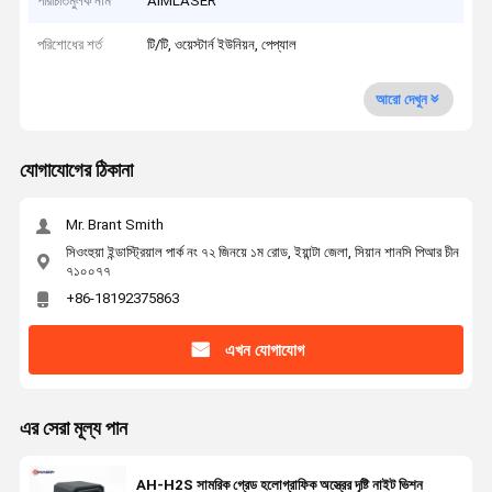
পরিচিতিমুলক নাম
AIMLASER
পরিশোধের শর্ত
টি/টি, ওয়েস্টার্ন ইউনিয়ন, পেপ্যাল
আরো দেখুন
যোগাযোগের ঠিকানা
Mr. Brant Smith
সিওংহুয়া ইন্ডাস্ট্রিয়াল পার্ক নং ৭২ জিনয়ে ১ম রোড, ইয়ান্টা জেলা, সিয়ান শানসি পিআর চীন
৭১০০৭৭
+86-18192375863
এখন যোগাযোগ
এর সেরা মূল্য পান
AH-H2S সামরিক গ্রেড হলোগ্রাফিক অস্ত্রের দৃষ্টি নাইট ভিশন