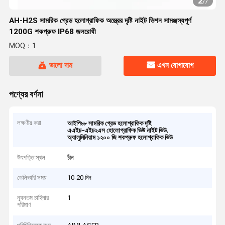
2
/
7
AH-H2S সামরিক গ্রেড হলোগ্রাফিক অস্ত্রের দৃষ্টি নাইট ভিশন সামঞ্জস্যপূর্ণ
1200G শকপ্রুফ IP68 জলরোধী
MOQ：1
ভালো দাম
এখন যোগাযোগ
পণ্যের বর্ণনা
লক্ষণীয় করা
,
আইপি৬৮ সামরিক গ্রেড হলোগ্রাফিক দৃষ্টি
,
এএইচ-এইচ২এস হোলোগ্রাফিক ভিউ নাইট ভিউ
অ্যালুমিনিয়াম ১২০০ জি শকপ্রুফ হলোগ্রাফিক ভিউ
উৎপত্তি স্থল
চীন
ডেলিভারি সময়
10-20 দিন
ন্যূনতম চাহিদার
1
পরিমাণ