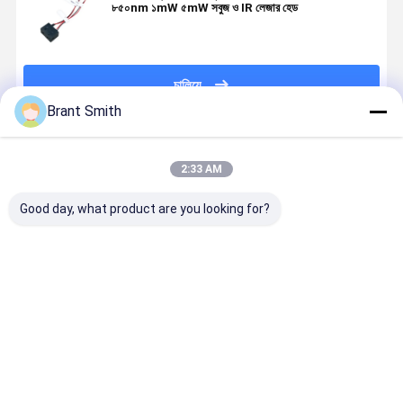
৮৫০nm ১mW ৫mW সবুজ ও IR লেজার হেড
চালিয়ে
Brant Smith
প্রস্তাবিত পণ্য
2:33 AM
Good day, what product are you looking for?
৫২০ এনএম ৫
৫২০এনএম ৫mW
সামরিক অস্ত্রের লক্ষ্য
ছোট আইআর লে
এমডাব্লু গ্রিন মিনি
২০mW CW /
লেজার মাথার জন্য
মডিউল 850n
লেজার মডিউল ৬x১২
পালস ক্ষুদ্র লেজার
পিন আউট সহ
1mW 5mW
মিমি বন্দুক লক্ষ্যবস্তু
ডায়োড মডিউল
850nm 5mW
Φ4x10mm
লেজার দৃষ্টি জন্য
৭x১৫মিমি গ্যাস
IR ছোট লেজার
Φ6x12mm বন্
ভালো দাম
ভালো দাম
ভালো দাম
ভালো দাম
রিমোট সেন্সিং যন্ত্রের
ডায়োড মডিউল
লেজার সাইট এব
জন্য
নাইট ভিশনের জন