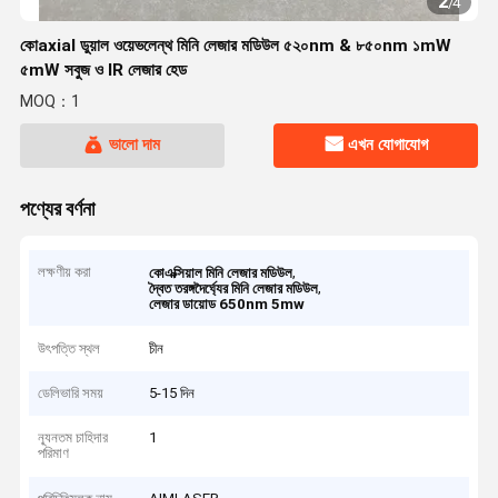
2
/
4
কোaxial ডুয়াল ওয়েভলেন্থ মিনি লেজার মডিউল ৫২০nm & ৮৫০nm ১mW
৫mW সবুজ ও IR লেজার হেড
MOQ：1
ভালো দাম
এখন যোগাযোগ
পণ্যের বর্ণনা
লক্ষণীয় করা
,
কোএক্সিয়াল মিনি লেজার মডিউল
,
দ্বৈত তরঙ্গদৈর্ঘ্যের মিনি লেজার মডিউল
লেজার ডায়োড 650nm 5mw
উৎপত্তি স্থল
চীন
ডেলিভারি সময়
5-15 দিন
ন্যূনতম চাহিদার
1
পরিমাণ