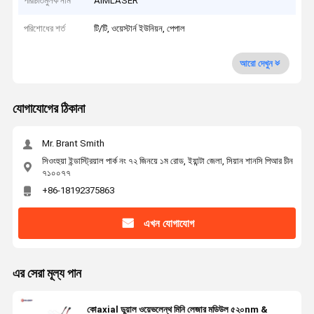
পরিচিতিমুলক নাম
AIMLASER
পরিশোধের শর্ত
টি/টি, ওয়েস্টার্ন ইউনিয়ন, পেপাল
আরো দেখুন
যোগাযোগের ঠিকানা
Mr. Brant Smith
সিওংহুয়া ইন্ডাস্ট্রিয়াল পার্ক নং ৭২ জিনয়ে ১ম রোড, ইয়ান্টা জেলা, সিয়ান শানসি পিআর চীন
৭১০০৭৭
+86-18192375863
এখন যোগাযোগ
এর সেরা মূল্য পান
কোaxial ডুয়াল ওয়েভলেন্থ মিনি লেজার মডিউল ৫২০nm &