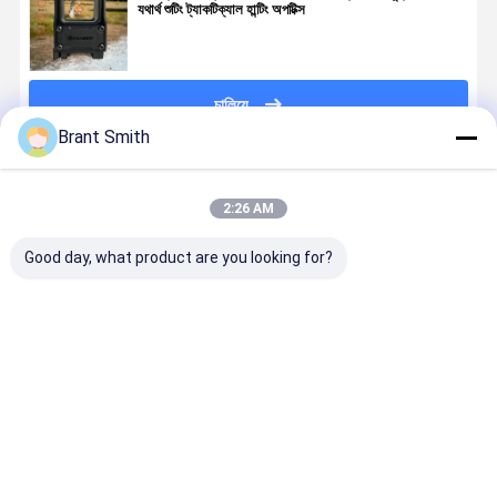
যথার্থ শুটিং ট্যাকটিক্যাল হান্টিং অপটিক্স
চালিয়ে
Brant Smith
প্রস্তাবিত পণ্য
2:26 AM
Good day, what product are you looking for?
সামরিক-গ্রেড
এএম-এইচ২এস
AM-R2 সামরিক
রেড ডট এবং
7075
ট্যান হলোগ্রাফিক
গ্রেড রাইফেল
হলোগ্রাফিক দৃশ্
অ্যালুমিনিয়াম
অস্ত্র দৃষ্টি নাইট ভিশন
ক্লোজড রেড ডট
জন্য কুইক-রিলি
রিফ্লেক্স রেড ডট ভিউ
কম্প্যাটিবল, ঝাঁকুনি
সাইট ট্যাকটিক্যাল
ফ্লিপ-টু-সাইড
এআর-প্ল্যাটফর্ম
জাগরণ এবং
ডিফেন্স অপটিক্স
মাউন্টের সাথে 
ভালো দাম
ভালো দাম
ভালো দাম
ভালো দাম
ট্যাকটিক্যাল
স্বয়ংক্রিয় ঘুম সহ
M4 ট্যাকটিক্যা
রাইফেলগুলির জন্য
3X ম্যাগনিফায়া