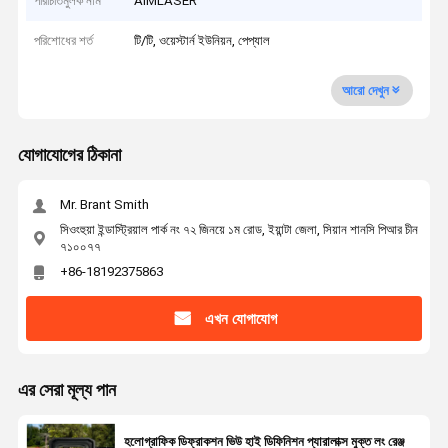
পরিচিতিমুলক নাম
AIMLASER
পরিশোধের শর্ত
টি/টি, ওয়েস্টার্ন ইউনিয়ন, পেপ্যাল
আরো দেখুন
যোগাযোগের ঠিকানা
Mr. Brant Smith
সিওংহুয়া ইন্ডাস্ট্রিয়াল পার্ক নং ৭২ জিনয়ে ১ম রোড, ইয়ান্টা জেলা, সিয়ান শানসি পিআর চীন
৭১০০৭৭
+86-18192375863
এখন যোগাযোগ
এর সেরা মূল্য পান
হলোগ্রাফিক ডিফ্রাকশন ভিউ হাই ডিফিনিশন প্যারালাক্স মুক্ত লং রেঞ্জ