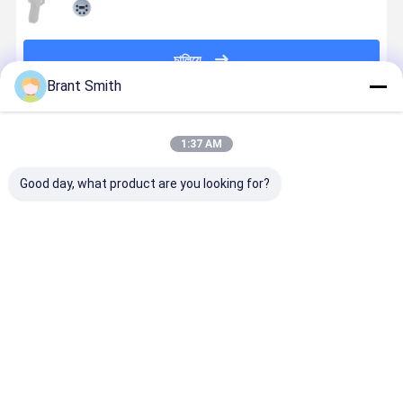
চালিয়ে
Brant Smith
প্রস্তাবিত পণ্য
1:37 AM
Good day, what product are you looking for?
মাল্টি ইলেকট্রনিক
শুকনো ফায়ার
ইলেকট্রনিক লেজার
মাল্টি টার্গেট অপা
লেজার টার্গেট এবং
প্রশিক্ষণ
টার্গেট এবং লেজার
সিস্টেমের জন্য ড
ড্রাই ফায়ার প্রশিক্ষণ
প্রতিক্রিয়াশীল লেজার
গুলি কার্টিজ সহ ড্রাই
ফায়ার লেজার
লেজার শুটিং সিমুলেটর
সেন্সিং টার্গেট ২১
ফায়ার ট্রেনিং সিস্টেম
ইলেকট্রনিক টার্গ
সিস্টেমের জন্য
ডিসপ্লে পয়েন্ট টেকসই
ওয়্যারলেস কন্ট্র
ভালো দাম
ভালো দাম
ভালো দাম
ভালো দাম
নিয়ামক
সিলভার
অ্যানোডাইজড
অ্যালুমিনিয়াম