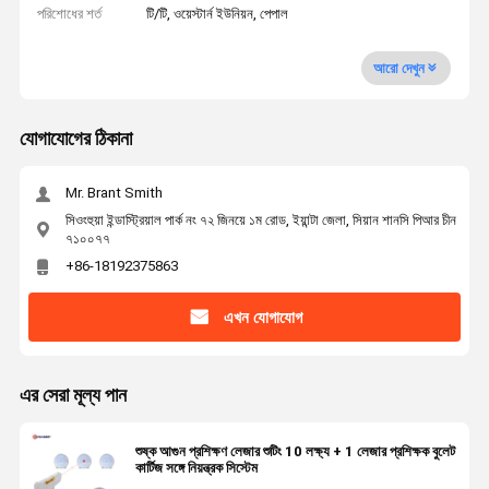
পরিশোধের শর্ত
টি/টি, ওয়েস্টার্ন ইউনিয়ন, পেপাল
আরো দেখুন
যোগাযোগের ঠিকানা
Mr. Brant Smith
সিওংহুয়া ইন্ডাস্ট্রিয়াল পার্ক নং ৭২ জিনয়ে ১ম রোড, ইয়ান্টা জেলা, সিয়ান শানসি পিআর চীন
৭১০০৭৭
+86-18192375863
এখন যোগাযোগ
এর সেরা মূল্য পান
শুষ্ক আগুন প্রশিক্ষণ লেজার শুটিং 10 লক্ষ্য + 1 লেজার প্রশিক্ষক বুলেট
কার্টিজ সঙ্গে নিয়ন্ত্রক সিস্টেম