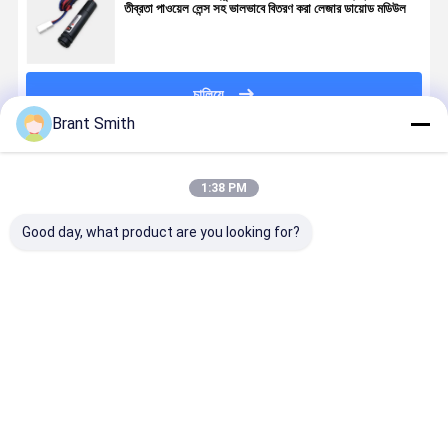
তীব্রতা পাওয়েল লেন্স সহ ভালভাবে বিতরণ করা লেজার ডায়োড মডিউল
চালিয়ে
Brant Smith
প্রস্তাবিত পণ্য
1:38 PM
Good day, what product are you looking for?
পাওয়েল লেন্স
পাইপলাইন ত্রুটি
650nm 50mW
Narrow
ইউনিফর্ম
সনাক্তকরণের জন্য
90% উচ্চ সুষমতা
Uniform Li
ডিস্ট্রিবিউশন লাইন
৩৬০ ডিগ্রী
লাইন লেজার
Laser Mod
লেজার মডিউল 405
৬৫০এনএম ৫০mW
জেনারেটর মেশিন
With Powel
- 850nm টিটিএল
অভিন্ন লাল রেখা
ভিশন 3D স্ক্যানিং
Lens TTL /
ভালো দাম
ভালো দাম
ভালো দাম
ভালো দাম
মডুলেশন সহ
লেজার প্রজেক্টর
শিল্প ক্যামেরা এর
Analog / 
জন্য
Modulatio
20um 50u
200um