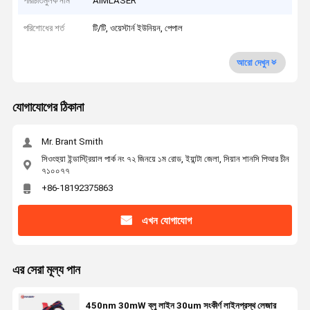
পরিচিতিমুলক নাম
AIMLASER
পরিশোধের শর্ত
টি/টি, ওয়েস্টার্ন ইউনিয়ন, পেপাল
আরো দেখুন
যোগাযোগের ঠিকানা
Mr. Brant Smith
সিওংহুয়া ইন্ডাস্ট্রিয়াল পার্ক নং ৭২ জিনয়ে ১ম রোড, ইয়ান্টা জেলা, সিয়ান শানসি পিআর চীন
৭১০০৭৭
+86-18192375863
এখন যোগাযোগ
এর সেরা মূল্য পান
450nm 30mW ব্লু লাইন 30um সংকীর্ণ লাইনপ্রস্থ লেজার