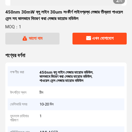
2
/
5
450nm 30mW ব্লু লাইন 30um সংকীর্ণ লাইনপ্রস্থ লেজার তীব্রতা পাওয়েল
লেন্স সহ ভালভাবে বিতরণ করা লেজার ডায়োড মডিউল
MOQ：1
ভালো দাম
এখন যোগাযোগ
পণ্যের বর্ণনা
লক্ষণীয় করা
,
450nm ব্লু লাইন লেজার ডায়োড মডিউল
,
ভালভাবে বিতরণ করা লেজার ডায়োড মডিউল
পাওয়েল লেন্স লেজার ডায়োড মডিউল
উৎপত্তি স্থল
চীন
ডেলিভারি সময়
10-20 দিন
ন্যূনতম চাহিদার
1
পরিমাণ